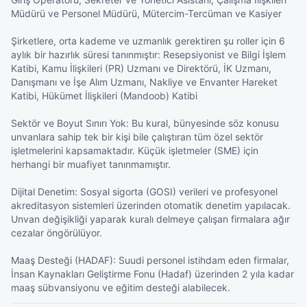
Müdürü ve Personel Müdürü, Mütercim-Tercüman ve Kasiyer

Şirketlere, orta kademe ve uzmanlık gerektiren şu roller için 6 
aylık bir hazırlık süresi tanınmıştır: Resepsiyonist ve Bilgi İşlem 
Katibi, Kamu İlişkileri (PR) Uzmanı ve Direktörü, İK Uzmanı, 
Danışmanı ve İşe Alım Uzmanı, Nakliye ve Envanter Hareket 
Katibi, Hükümet İlişkileri (Mandoob) Katibi

Sektör ve Boyut Sınırı Yok: Bu kural, bünyesinde söz konusu 
unvanlara sahip tek bir kişi bile çalıştıran tüm özel sektör 
işletmelerini kapsamaktadır. Küçük işletmeler (SME) için 
herhangi bir muafiyet tanınmamıştır.

Dijital Denetim: Sosyal sigorta (GOSI) verileri ve profesyonel 
akreditasyon sistemleri üzerinden otomatik denetim yapılacak. 
Unvan değişikliği yaparak kuralı delmeye çalışan firmalara ağır 
cezalar öngörülüyor.

Maaş Desteği (HADAF): Suudi personel istihdam eden firmalar, 
İnsan Kaynakları Geliştirme Fonu (Hadaf) üzerinden 2 yıla kadar 
maaş sübvansiyonu ve eğitim desteği alabilecek.