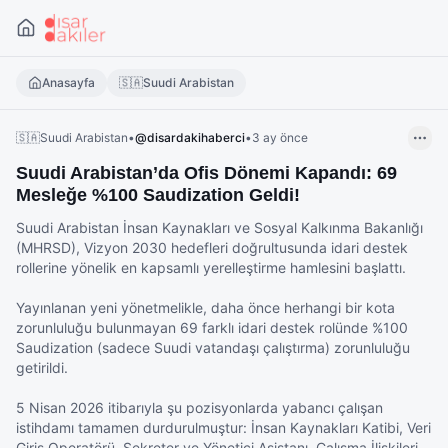
Anasayfa
🇸🇦
Suudi Arabistan
🇸🇦
Suudi Arabistan
•
@
disardakihaberci
•
3 ay önce
Suudi Arabistan’da Ofis Dönemi Kapandı: 69
Mesleğe %100 Saudization Geldi!
Suudi Arabistan İnsan Kaynakları ve Sosyal Kalkınma Bakanlığı 
(MHRSD), Vizyon 2030 hedefleri doğrultusunda idari destek 
rollerine yönelik en kapsamlı yerelleştirme hamlesini başlattı. 

Yayınlanan yeni yönetmelikle, daha önce herhangi bir kota 
zorunluluğu bulunmayan 69 farklı idari destek rolünde %100 
Saudization (sadece Suudi vatandaşı çalıştırma) zorunluluğu 
getirildi.

5 Nisan 2026 itibarıyla şu pozisyonlarda yabancı çalışan 
istihdamı tamamen durdurulmuştur: İnsan Kaynakları Katibi, Veri 
Giriş Operatörü, Sekreter ve Yönetici Asistanı, Çalışma İlişkileri 