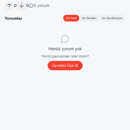
0
0
0
yorum
Yorumlar
En Yeni
En Sevilen
En Sevilmeyen
Henüz yorum yok
Fikrini paylaşmak ister misin?
Ücretsiz Üye Ol