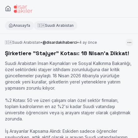
Anasayfa
🇸🇦
Suudi Arabistan
🇸🇦
Suudi Arabistan
•
@
disardakihaberci
•
4 ay önce
Şirketlere "Stajyer" Kotası: 18 Nisan’a Dikkat!
Suudi Arabistan İnsan Kaynakları ve Sosyal Kalkınma Bakanlığı, 
özel sektördeki stajyer istihdamı zorunluluğuna dair kritik 
güncellemeler paylaştı. 18 Nisan 2026 itibarıyla yürürlüğe 
girecek yeni kurallar, şirketlerin yerel yeteneklere yatırım 
yapmasını zorunlu kılıyor.

%2 Kotası: 50 ve üzeri çalışanı olan özel sektör firmaları, 
toplam kadrolarının en az %2'si kadar Suudi vatandaşı 
üniversite öğrencisini veya iş arayanı stajyer olarak çalıştırmak 
zorunda.

İş Arayanlar Kapsama Alındı: Eskiden sadece öğrenciler 
sayılıyorken, artık aktif olarak iş arayan Suudi vatandaşlarının 