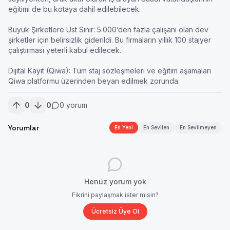
eğitimi de bu kotaya dahil edilebilecek.

Büyük Şirketlere Üst Sınır: 5.000’den fazla çalışanı olan dev 
şirketler için belirsizlik giderildi. Bu firmaların yıllık 100 stajyer 
çalıştırması yeterli kabul edilecek.

Dijital Kayıt (Qiwa): Tüm staj sözleşmeleri ve eğitim aşamaları 
Qiwa platformu üzerinden beyan edilmek zorunda.
0
0
0
yorum
Yorumlar
En Yeni
En Sevilen
En Sevilmeyen
Henüz yorum yok
Fikrini paylaşmak ister misin?
Ücretsiz Üye Ol