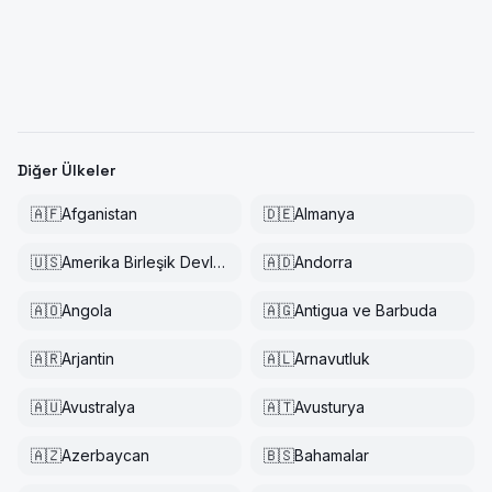
Diğer Ülkeler
🇦🇫
Afganistan
🇩🇪
Almanya
🇺🇸
Amerika Birleşik Devletleri
🇦🇩
Andorra
🇦🇴
Angola
🇦🇬
Antigua ve Barbuda
🇦🇷
Arjantin
🇦🇱
Arnavutluk
🇦🇺
Avustralya
🇦🇹
Avusturya
🇦🇿
Azerbaycan
🇧🇸
Bahamalar