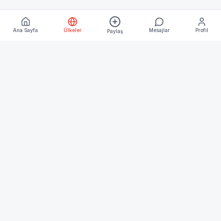
Ana Sayfa
Ülkeler
Mesajlar
Profil
Paylaş
Keşfet
Ana Sayfa
Ülkeler
Blog
Kurumsal
Hakkımızda
İletişim
İşletme Üyeliği