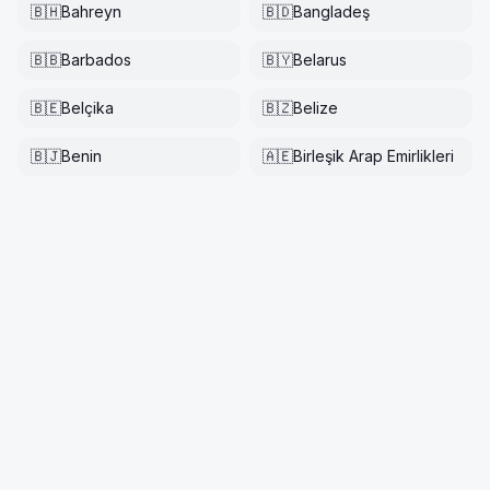
🇧🇭
Bahreyn
🇧🇩
Bangladeş
🇧🇧
Barbados
🇧🇾
Belarus
🇧🇪
Belçika
🇧🇿
Belize
🇧🇯
Benin
🇦🇪
Birleşik Arap Emirlikleri