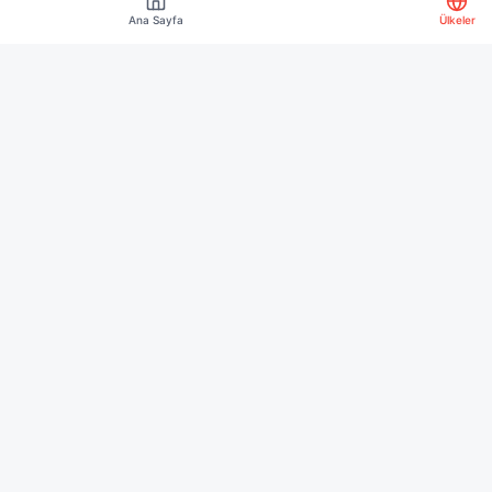
Ana Sayfa
Ülkeler
Diğer Ülkeler
🇦🇫
Afganistan
🇦🇩
Andorra
🇦🇷
Arjantin
🇦🇹
Avusturya
🇧🇭
Bahreyn
🇧🇾
Belarus
🇧🇯
Benin