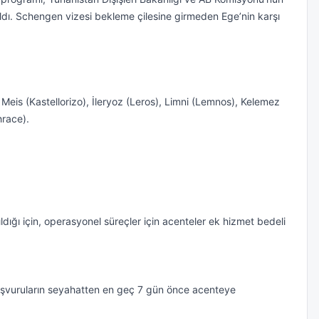
ldı. Schengen vizesi bekleme çilesine girmeden Ege’nin karşı 
Meis (Kastellorizo), İleryoz (Leros), Limni (Lemnos), Kelemez 
ace).

ldığı için, operasyonel süreçler için acenteler ek hizmet bedeli 
. Başvuruların seyahatten en geç 7 gün önce acenteye 