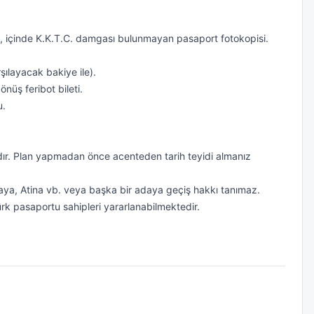
an, içinde K.K.T.C. damgası bulunmayan pasaport fotokopisi.

ılayacak bakiye ile).

üş feribot bileti.

.

tadır. Plan yapmadan önce acenteden tarih teyidi almanız 
araya, Atina vb. veya başka bir adaya geçiş hakkı tanımaz.

k pasaportu sahipleri yararlanabilmektedir.
