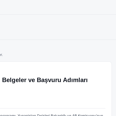
r.
i Belgeler ve Başvuru Adımları
) programı, Yunanistan Dışişleri Bakanlığı ve AB Komisyonu’nun 