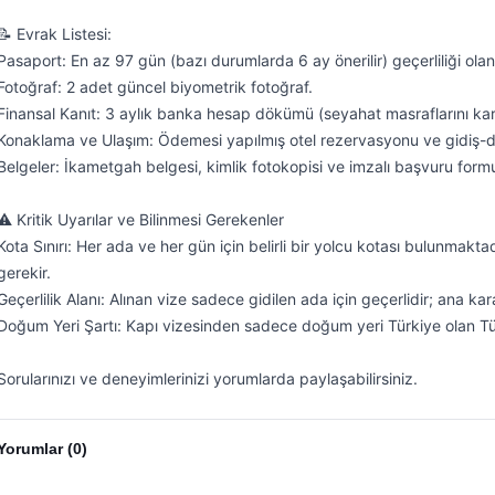
📝 Evrak Listesi:

Pasaport: En az 97 gün (bazı durumlarda 6 ay önerilir) geçerliliği ol
Fotoğraf: 2 adet güncel biyometrik fotoğraf.

Finansal Kanıt: 3 aylık banka hesap dökümü (seyahat masraflarını karş
Konaklama ve Ulaşım: Ödemesi yapılmış otel rezervasyonu ve gidiş-dön
Belgeler: İkametgah belgesi, kimlik fotokopisi ve imzalı başvuru formu
⚠️ Kritik Uyarılar ve Bilinmesi Gerekenler

Kota Sınırı: Her ada ve her gün için belirli bir yolcu kotası bulunmak
gerekir.

Geçerlilik Alanı: Alınan vize sadece gidilen ada için geçerlidir; ana k
Doğum Yeri Şartı: Kapı vizesinden sadece doğum yeri Türkiye olan Tür
Sorularınızı ve deneyimlerinizi yorumlarda paylaşabilirsiniz.
Yorumlar (
0
)