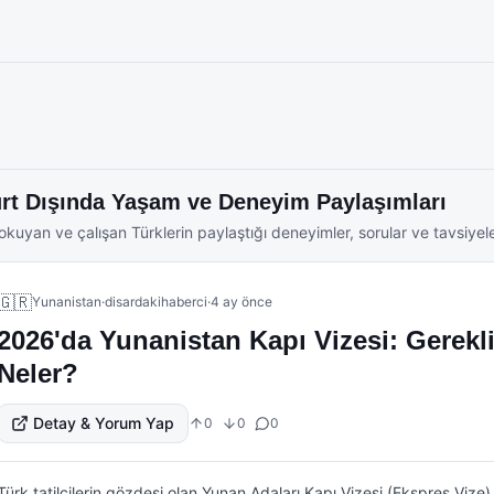
t Dışında Yaşam ve Deneyim Paylaşımları
okuyan ve çalışan Türklerin paylaştığı deneyimler, sorular ve tavsiyele
🇬🇷
Yunanistan
·
disardakihaberci
·
4 ay önce
2026'da Yunanistan Kapı Vizesi: Gerekl
Neler?
Detay & Yorum Yap
0
0
0
Türk tatilcilerin gözdesi olan Yunan Adaları Kapı Vizesi (Ekspres Vize