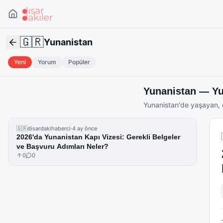
🇬🇷
Yunanistan
Yeni
Yorum
Popüler
Yunanistan
— Yur
Yunanistan
'de yaşayan, 
🇬🇷
disardakihaberci
·
4 ay önce
2026'da Yunanistan Kapı Vizesi: Gerekli Belgeler
ve Başvuru Adımları Neler?
0
0