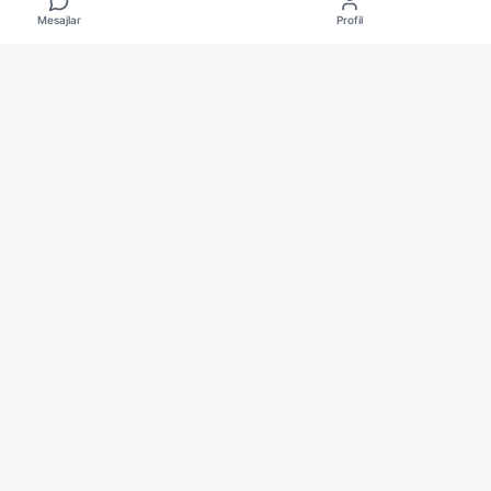
Mesajlar
Profil
Birleşik Devletleri
 ve Barbuda
lya
lar
os