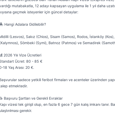
vardığı mutabakatla, 12 adayı kapsayan uygulama ile 1 yıl daha uzatı
kıyısına geçmek isteyenler için güncel detaylar:

🏝️ Hangi Adalara Gidilebilir?

Midilli (Lesvos), Sakız (Chios), Sisam (Samos), Rodos, İstanköy (Kos), 
(Kalymnos), Sömbeki (Symi), Batnoz (Patmos) ve Semadirek (Samothr
💰 2026 Yılı Vize Ücretleri

Standart Ücret: 80 - 85 €

0-18 Yaş Arası: 20 €.

Başvurular sadece yetkili feribot firmaları ve acenteler üzerinden yapı
talep etmektedir.

📝 Başvuru Şartları ve Gerekli Evraklar

Kapı vizesi tek girişli olup, en fazla 6 gece 7 gün kalış imkanı tanır
ulaştırılması gerekir.
