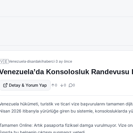
🇻🇪
Venezuela
·
disardakihaberci
·
3 ay önce
Venezuela’da Konsolosluk Randevusu E-
Detay & Yorum Yap
0
0
0
Venezuela hükümeti, turistik ve ticari vize başvurularını tamamen dijita
Nisan 2026 itibarıyla yürürlüğe giren bu sistemle, konsolosluklarda yü
Tamamen Online: Artık pasaporta fiziksel damga vurulmuyor. Vize ona
Sınırda bu belgenin çıktısını sunmanız yeterli.
