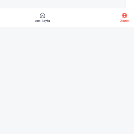
Ana Sayfa
Ülkeler
Keşfet
Ana Sayfa
Ülkeler
Blog