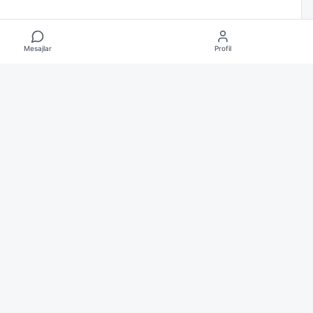
Mesajlar
Profil
ikası
ulları
atma Metni