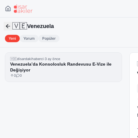
🇻🇪
Venezuela
Yeni
Yorum
Popüler
🇻🇪
disardakihaberci
·
3 ay önce
Venezuela’da Konsolosluk Randevusu E-Vize ile
Değişiyor
0
0