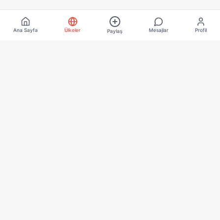
Ana Sayfa
Ülkeler
Mesajlar
Profil
Paylaş
Keşfet
Ana Sayfa
Ülkeler
Blog
Kurumsal
Hakkımızda
İletişim
İşletme Üyeliği