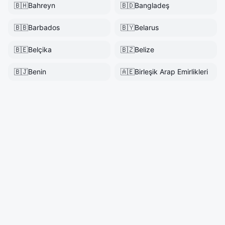
🇧🇭
Bahreyn
🇧🇩
Bangladeş
🇧🇧
Barbados
🇧🇾
Belarus
🇧🇪
Belçika
🇧🇿
Belize
🇧🇯
Benin
🇦🇪
Birleşik Arap Emirlikleri