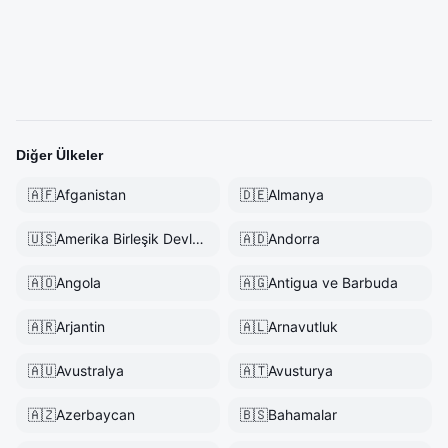
Diğer Ülkeler
🇦🇫
Afganistan
🇩🇪
Almanya
🇺🇸
Amerika Birleşik Devletleri
🇦🇩
Andorra
🇦🇴
Angola
🇦🇬
Antigua ve Barbuda
🇦🇷
Arjantin
🇦🇱
Arnavutluk
🇦🇺
Avustralya
🇦🇹
Avusturya
🇦🇿
Azerbaycan
🇧🇸
Bahamalar