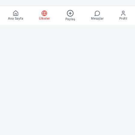
Ana Sayfa
Ülkeler
Mesajlar
Profil
Paylaş
Keşfet
Ana Sayfa
Ülkeler
Blog
Kurumsal
Hakkımızda
İletişim
İşletme Üyeliği