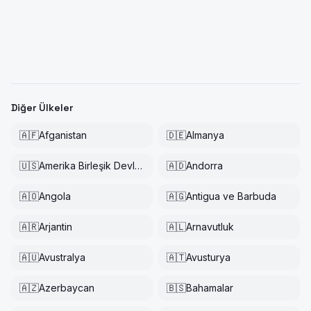
Diğer Ülkeler
🇦🇫
Afganistan
🇩🇪
Almanya
🇺🇸
Amerika Birleşik Devletleri
🇦🇩
Andorra
🇦🇴
Angola
🇦🇬
Antigua ve Barbuda
🇦🇷
Arjantin
🇦🇱
Arnavutluk
🇦🇺
Avustralya
🇦🇹
Avusturya
🇦🇿
Azerbaycan
🇧🇸
Bahamalar