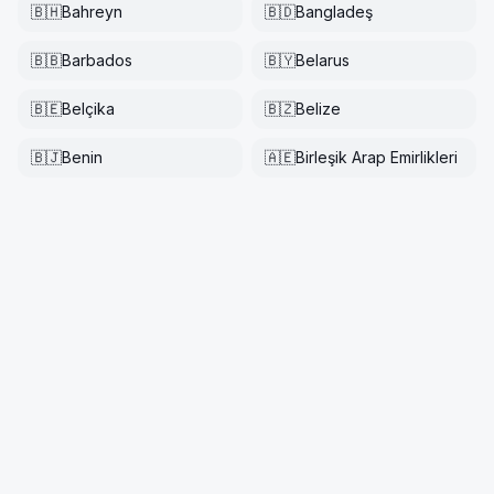
🇧🇭
Bahreyn
🇧🇩
Bangladeş
🇧🇧
Barbados
🇧🇾
Belarus
🇧🇪
Belçika
🇧🇿
Belize
🇧🇯
Benin
🇦🇪
Birleşik Arap Emirlikleri