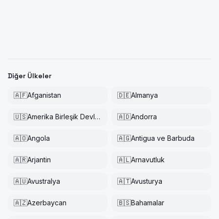
Diğer Ülkeler
🇦🇫
Afganistan
🇩🇪
Almanya
🇺🇸
Amerika Birleşik Devletleri
🇦🇩
Andorra
🇦🇴
Angola
🇦🇬
Antigua ve Barbuda
🇦🇷
Arjantin
🇦🇱
Arnavutluk
🇦🇺
Avustralya
🇦🇹
Avusturya
🇦🇿
Azerbaycan
🇧🇸
Bahamalar