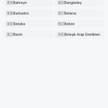
🇧🇭
Bahreyn
🇧🇩
Bangladeş
🇧🇧
Barbados
🇧🇾
Belarus
🇧🇪
Belçika
🇧🇿
Belize
🇧🇯
Benin
🇦🇪
Birleşik Arap Emirlikleri