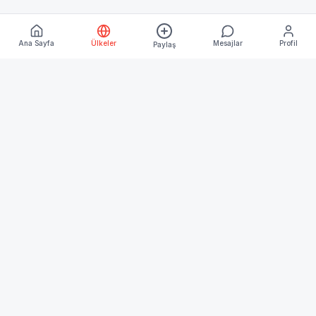
Ana Sayfa
Ülkeler
Mesajlar
Profil
Paylaş
Keşfet
Ana Sayfa
Ülkeler
Blog
Kurumsal
Hakkımızda
İletişim
İşletme Üyeliği