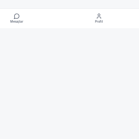
Mesajlar
Profil
ikası
ulları
atma Metni