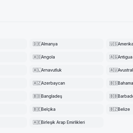
🇩🇪
Almanya
🇺🇸
Amerika 
🇦🇴
Angola
🇦🇬
Antigua
🇦🇱
Arnavutluk
🇦🇺
Avustra
🇦🇿
Azerbaycan
🇧🇸
Bahama
🇧🇩
Bangladeş
🇧🇧
Barbad
🇧🇪
Belçika
🇧🇿
Belize
🇦🇪
Birleşik Arap Emirlikleri