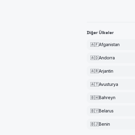
Diğer Ülkeler
🇦🇫
Afganistan
🇦🇩
Andorra
🇦🇷
Arjantin
🇦🇹
Avusturya
🇧🇭
Bahreyn
🇧🇾
Belarus
🇧🇯
Benin