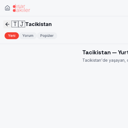
🇹🇯
Tacikistan
Yeni
Yorum
Popüler
Tacikistan
— Yur
Tacikistan
'de yaşayan, o