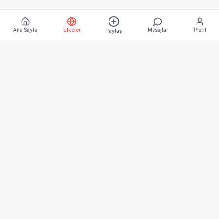
Ana Sayfa
Ülkeler
Mesajlar
Profil
Paylaş
Keşfet
Ana Sayfa
Ülkeler
Blog
Kurumsal
Hakkımızda
İletişim
İşletme Üyeliği