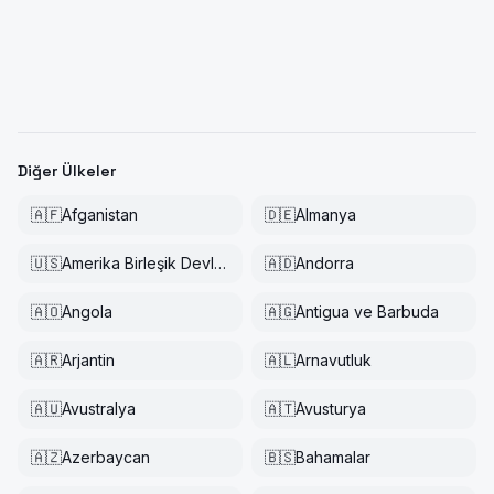
Diğer Ülkeler
🇦🇫
Afganistan
🇩🇪
Almanya
🇺🇸
Amerika Birleşik Devletleri
🇦🇩
Andorra
🇦🇴
Angola
🇦🇬
Antigua ve Barbuda
🇦🇷
Arjantin
🇦🇱
Arnavutluk
🇦🇺
Avustralya
🇦🇹
Avusturya
🇦🇿
Azerbaycan
🇧🇸
Bahamalar