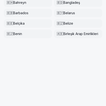
🇧🇭
Bahreyn
🇧🇩
Bangladeş
🇧🇧
Barbados
🇧🇾
Belarus
🇧🇪
Belçika
🇧🇿
Belize
🇧🇯
Benin
🇦🇪
Birleşik Arap Emirlikleri