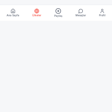
Ana Sayfa
Ülkeler
Mesajlar
Profil
Paylaş
Keşfet
Ana Sayfa
Ülkeler
Blog
Kurumsal
Hakkımızda
İletişim
İşletme Üyeliği