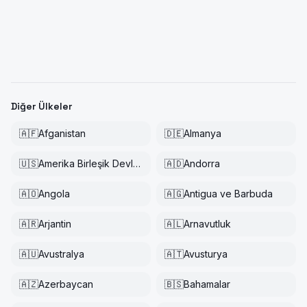
Diğer Ülkeler
🇦🇫
Afganistan
🇩🇪
Almanya
🇺🇸
Amerika Birleşik Devletleri
🇦🇩
Andorra
🇦🇴
Angola
🇦🇬
Antigua ve Barbuda
🇦🇷
Arjantin
🇦🇱
Arnavutluk
🇦🇺
Avustralya
🇦🇹
Avusturya
🇦🇿
Azerbaycan
🇧🇸
Bahamalar