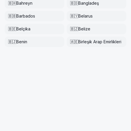
🇧🇭
Bahreyn
🇧🇩
Bangladeş
🇧🇧
Barbados
🇧🇾
Belarus
🇧🇪
Belçika
🇧🇿
Belize
🇧🇯
Benin
🇦🇪
Birleşik Arap Emirlikleri