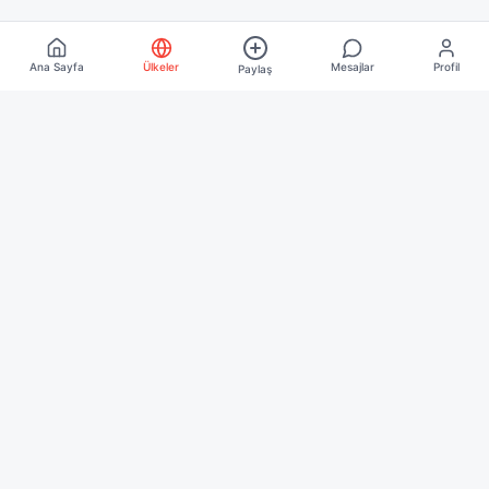
Ana Sayfa
Ülkeler
Mesajlar
Profil
Paylaş
Keşfet
Ana Sayfa
Ülkeler
Blog
Kurumsal
Hakkımızda
İletişim
İşletme Üyeliği