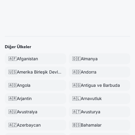
Diğer Ülkeler
🇦🇫
Afganistan
🇩🇪
Almanya
🇺🇸
Amerika Birleşik Devletleri
🇦🇩
Andorra
🇦🇴
Angola
🇦🇬
Antigua ve Barbuda
🇦🇷
Arjantin
🇦🇱
Arnavutluk
🇦🇺
Avustralya
🇦🇹
Avusturya
🇦🇿
Azerbaycan
🇧🇸
Bahamalar