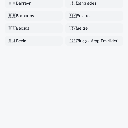
🇧🇭
Bahreyn
🇧🇩
Bangladeş
🇧🇧
Barbados
🇧🇾
Belarus
🇧🇪
Belçika
🇧🇿
Belize
🇧🇯
Benin
🇦🇪
Birleşik Arap Emirlikleri