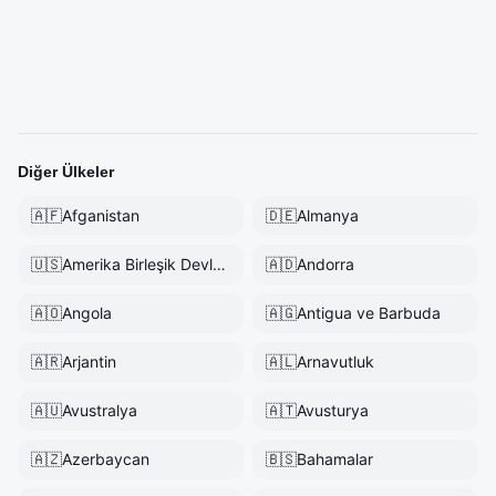
Diğer Ülkeler
🇦🇫
Afganistan
🇩🇪
Almanya
🇺🇸
Amerika Birleşik Devletleri
🇦🇩
Andorra
🇦🇴
Angola
🇦🇬
Antigua ve Barbuda
🇦🇷
Arjantin
🇦🇱
Arnavutluk
🇦🇺
Avustralya
🇦🇹
Avusturya
🇦🇿
Azerbaycan
🇧🇸
Bahamalar