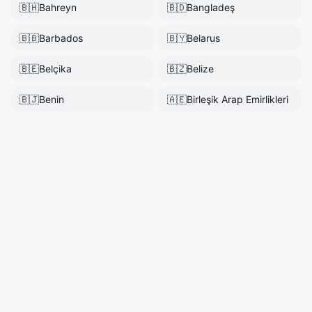
🇧🇭
Bahreyn
🇧🇩
Bangladeş
🇧🇧
Barbados
🇧🇾
Belarus
🇧🇪
Belçika
🇧🇿
Belize
🇧🇯
Benin
🇦🇪
Birleşik Arap Emirlikleri