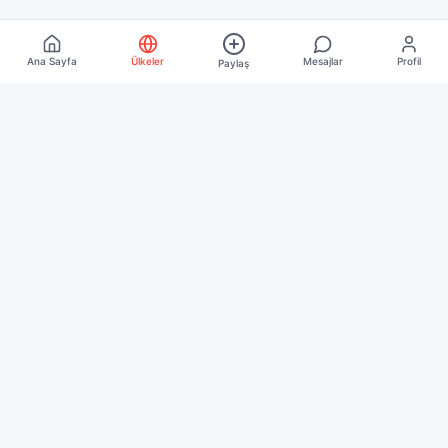
Ana Sayfa
Ülkeler
Mesajlar
Profil
Paylaş
Keşfet
Ana Sayfa
Ülkeler
Blog
Kurumsal
Hakkımızda
İletişim
İşletme Üyeliği