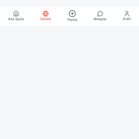
Ana Sayfa
Ülkeler
Mesajlar
Profil
Paylaş
Keşfet
Ana Sayfa
Ülkeler
Blog
Kurumsal
Hakkımızda
İletişim
İşletme Üyeliği