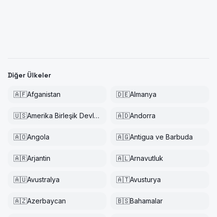
Diğer Ülkeler
🇦🇫
Afganistan
🇩🇪
Almanya
🇺🇸
Amerika Birleşik Devletleri
🇦🇩
Andorra
🇦🇴
Angola
🇦🇬
Antigua ve Barbuda
🇦🇷
Arjantin
🇦🇱
Arnavutluk
🇦🇺
Avustralya
🇦🇹
Avusturya
🇦🇿
Azerbaycan
🇧🇸
Bahamalar