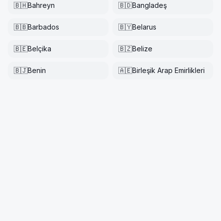
🇧🇭
Bahreyn
🇧🇩
Bangladeş
🇧🇧
Barbados
🇧🇾
Belarus
🇧🇪
Belçika
🇧🇿
Belize
🇧🇯
Benin
🇦🇪
Birleşik Arap Emirlikleri