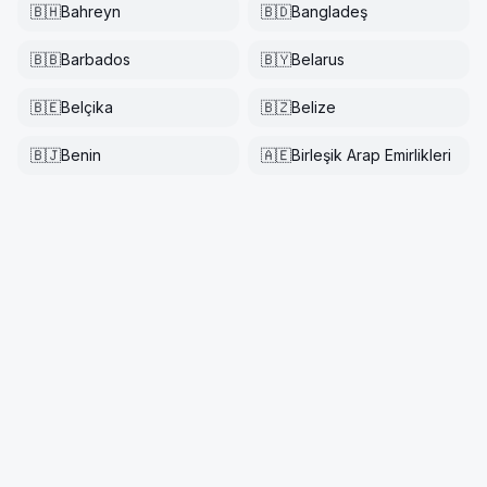
🇧🇭
Bahreyn
🇧🇩
Bangladeş
🇧🇧
Barbados
🇧🇾
Belarus
🇧🇪
Belçika
🇧🇿
Belize
🇧🇯
Benin
🇦🇪
Birleşik Arap Emirlikleri