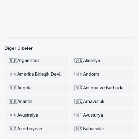
Diğer Ülkeler
🇦🇫
Afganistan
🇩🇪
Almanya
🇺🇸
Amerika Birleşik Devletleri
🇦🇩
Andorra
🇦🇴
Angola
🇦🇬
Antigua ve Barbuda
🇦🇷
Arjantin
🇦🇱
Arnavutluk
🇦🇺
Avustralya
🇦🇹
Avusturya
🇦🇿
Azerbaycan
🇧🇸
Bahamalar