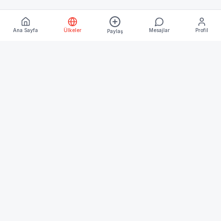
Ana Sayfa
Ülkeler
Mesajlar
Profil
Paylaş
Keşfet
Ana Sayfa
Ülkeler
Blog
Kurumsal
Hakkımızda
İletişim
İşletme Üyeliği