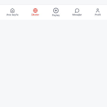
Ana Sayfa
Ülkeler
Mesajlar
Profil
Paylaş
Keşfet
Ana Sayfa
Ülkeler
Blog
Kurumsal
Hakkımızda
İletişim
İşletme Üyeliği