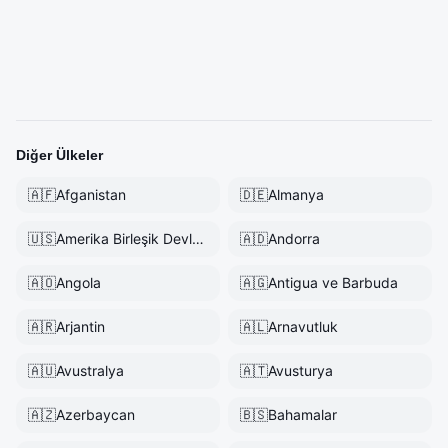
Diğer Ülkeler
🇦🇫
Afganistan
🇩🇪
Almanya
🇺🇸
Amerika Birleşik Devletleri
🇦🇩
Andorra
🇦🇴
Angola
🇦🇬
Antigua ve Barbuda
🇦🇷
Arjantin
🇦🇱
Arnavutluk
🇦🇺
Avustralya
🇦🇹
Avusturya
🇦🇿
Azerbaycan
🇧🇸
Bahamalar