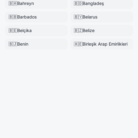
🇧🇭
Bahreyn
🇧🇩
Bangladeş
🇧🇧
Barbados
🇧🇾
Belarus
🇧🇪
Belçika
🇧🇿
Belize
🇧🇯
Benin
🇦🇪
Birleşik Arap Emirlikleri