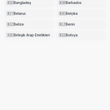
🇧🇩
Bangladeş
🇧🇧
Barbados
🇧🇾
Belarus
🇧🇪
Belçika
🇧🇿
Belize
🇧🇯
Benin
🇦🇪
Birleşik Arap Emirlikleri
🇧🇴
Bolivya