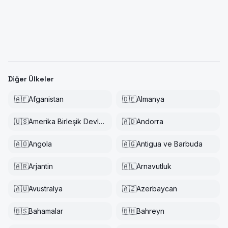
Diğer Ülkeler
🇦🇫
Afganistan
🇩🇪
Almanya
🇺🇸
Amerika Birleşik Devletleri
🇦🇩
Andorra
🇦🇴
Angola
🇦🇬
Antigua ve Barbuda
🇦🇷
Arjantin
🇦🇱
Arnavutluk
🇦🇺
Avustralya
🇦🇿
Azerbaycan
🇧🇸
Bahamalar
🇧🇭
Bahreyn