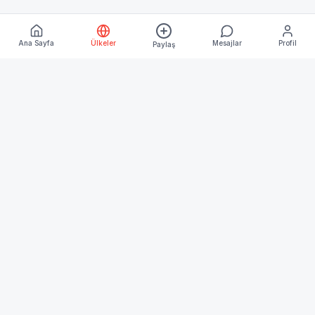
Ana Sayfa
Ülkeler
Mesajlar
Profil
Paylaş
Keşfet
Ana Sayfa
Ülkeler
Blog
Kurumsal
Hakkımızda
İletişim
İşletme Üyeliği