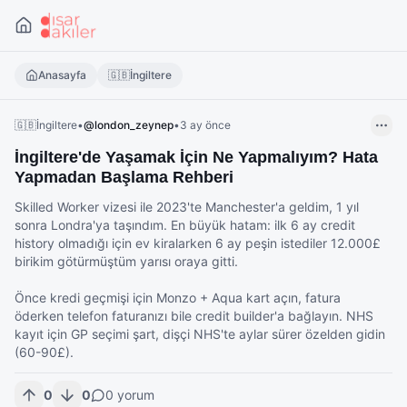
Anasayfa
🇬🇧
İngiltere
🇬🇧
İngiltere
•
@
london_zeynep
•
3 ay önce
İngiltere'de Yaşamak İçin Ne Yapmalıyım? Hata
Yapmadan Başlama Rehberi
Skilled Worker vizesi ile 2023'te Manchester'a geldim, 1 yıl 
sonra Londra'ya taşındım. En büyük hatam: ilk 6 ay credit 
history olmadığı için ev kiralarken 6 ay peşin istediler 12.000£ 
birikim götürmüştüm yarısı oraya gitti.

Önce kredi geçmişi için Monzo + Aqua kart açın, fatura 
öderken telefon faturanızı bile credit builder'a bağlayın. NHS 
kayıt için GP seçimi şart, dişçi NHS'te aylar sürer özelden gidin 
(60-90£).
0
0
0
yorum