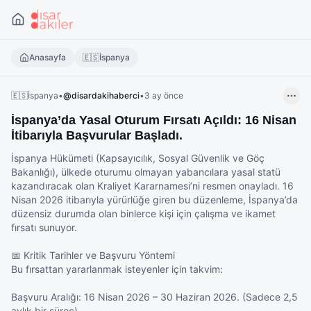
Anasayfa
🇪🇸
İspanya
🇪🇸
İspanya
•
@
disardakihaberci
•
3 ay önce
İspanya’da Yasal Oturum Fırsatı Açıldı: 16 Nisan
İtibarıyla Başvurular Başladı.
İspanya Hükümeti (Kapsayıcılık, Sosyal Güvenlik ve Göç 
Bakanlığı), ülkede oturumu olmayan yabancılara yasal statü 
kazandıracak olan Kraliyet Kararnamesi’ni resmen onayladı. 16 
Nisan 2026 itibarıyla yürürlüğe giren bu düzenleme, İspanya’da 
düzensiz durumda olan binlerce kişi için çalışma ve ikamet 
fırsatı sunuyor.

📅 Kritik Tarihler ve Başvuru Yöntemi

Bu fırsattan yararlanmak isteyenler için takvim:

Başvuru Aralığı: 16 Nisan 2026 – 30 Haziran 2026. (Sadece 2,5 
aylık bir süreç)
