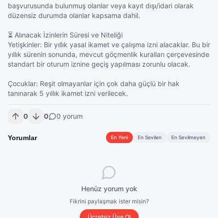
başvurusunda bulunmuş olanlar veya kayıt dışı/idari olarak 
düzensiz durumda olanlar kapsama dahil.

⏳ Alınacak İzinlerin Süresi ve Niteliği

Yetişkinler: Bir yıllık yasal ikamet ve çalışma izni alacaklar. Bu bir 
yıllık sürenin sonunda, mevcut göçmenlik kuralları çerçevesinde 
standart bir oturum iznine geçiş yapılması zorunlu olacak.

Çocuklar: Reşit olmayanlar için çok daha güçlü bir hak 
tanınarak 5 yıllık ikamet izni verilecek.
0
0
0
yorum
Yorumlar
En Yeni
En Sevilen
En Sevilmeyen
Henüz yorum yok
Fikrini paylaşmak ister misin?
Ücretsiz Üye Ol