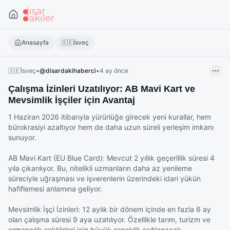
Anasayfa
🇸🇪
İsveç
🇸🇪
İsveç
•
@
disardakihaberci
•
4 ay önce
Çalışma İzinleri Uzatılıyor: AB Mavi Kart ve
Mevsimlik İşçiler için Avantaj
1 Haziran 2026 itibarıyla yürürlüğe girecek yeni kurallar, hem 
bürokrasiyi azaltıyor hem de daha uzun süreli yerleşim imkanı 
sunuyor.

AB Mavi Kart (EU Blue Card): Mevcut 2 yıllık geçerlilik süresi 4 
yıla çıkarılıyor. Bu, nitelikli uzmanların daha az yenileme 
süreciyle uğraşması ve işverenlerin üzerindeki idari yükün 
hafiflemesi anlamına geliyor.

Mevsimlik İşçi İzinleri: 12 aylık bir dönem içinde en fazla 6 ay 
olan çalışma süresi 9 aya uzatılıyor. Özellikle tarım, turizm ve 
ormancılık sektörleri için büyük esneklik sağlanacak.
