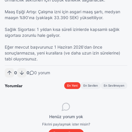
Maaş Eşiği Artışı: Çalışma izni için asgari maaş şartı, medyan 
maaşın %90’ına (yaklaşık 33.390 SEK) yükseltiliyor.

Sağlık Sigortası: 1 yıldan kısa süreli izinlerde kapsamlı sağlık 
sigortası zorunlu hale geliyor.

Eğer mevcut başvurunuz 1 Haziran 2026'dan önce 
sonuçlanmazsa, yeni kurallara (ve daha uzun izin sürelerine) 
tabi oluyorsunuz.
0
0
0
yorum
Yorumlar
En Yeni
En Sevilen
En Sevilmeyen
Henüz yorum yok
Fikrini paylaşmak ister misin?