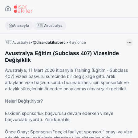
Anasayfa
🇦🇺
Avustralya
🇦🇺
Avustralya
•
@
disardakihaberci
•
4 ay önce
Avustralya Eğitim (Subclass 407) Vizesinde
Değişiklik
Avustralya, 11 Mart 2026 itibarıyla Training (Eğitim - Subclass 
407) vizesi başvuru sürecinde bir değişikliğe gitti. Artık 
adayların vize başvurusunda bulunabilmesi için sponsorluk ve 
adaylık süreçlerinin önceden onaylanmış olması şartı getirildi.

Neleri Değiştiriyor?

Eskiden sponsorluk başvurusu devam ederken vizeye 
başvurulabiliyordu. Yeni kural ile;

Önce Onay: Sponsorun "geçici faaliyet sponsoru" onayı ve vize 
adaylık onayı cebinizde olmadan vize sistemine giriş 