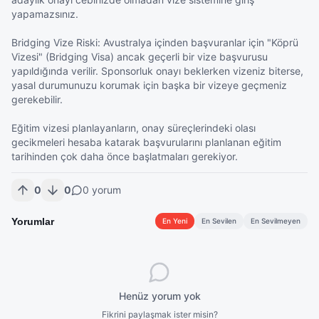
yapamazsınız.

Bridging Vize Riski: Avustralya içinden başvuranlar için "Köprü 
Vizesi" (Bridging Visa) ancak geçerli bir vize başvurusu 
yapıldığında verilir. Sponsorluk onayı beklerken vizeniz biterse, 
yasal durumunuzu korumak için başka bir vizeye geçmeniz 
gerekebilir.

Eğitim vizesi planlayanların, onay süreçlerindeki olası 
gecikmeleri hesaba katarak başvurularını planlanan eğitim 
tarihinden çok daha önce başlatmaları gerekiyor.
0
0
0
yorum
Yorumlar
En Yeni
En Sevilen
En Sevilmeyen
Henüz yorum yok
Fikrini paylaşmak ister misin?