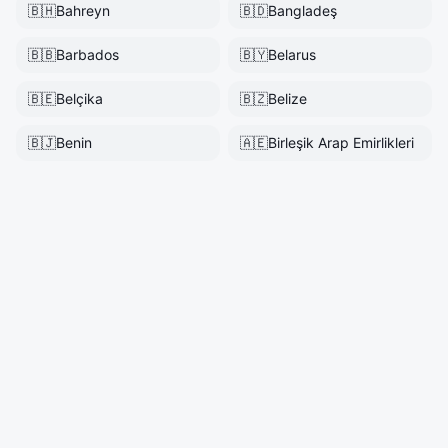
🇧🇭
Bahreyn
🇧🇩
Bangladeş
🇧🇧
Barbados
🇧🇾
Belarus
🇧🇪
Belçika
🇧🇿
Belize
🇧🇯
Benin
🇦🇪
Birleşik Arap Emirlikleri