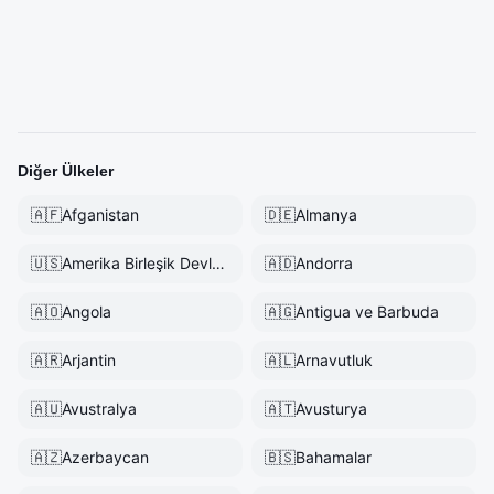
Diğer Ülkeler
🇦🇫
Afganistan
🇩🇪
Almanya
🇺🇸
Amerika Birleşik Devletleri
🇦🇩
Andorra
🇦🇴
Angola
🇦🇬
Antigua ve Barbuda
🇦🇷
Arjantin
🇦🇱
Arnavutluk
🇦🇺
Avustralya
🇦🇹
Avusturya
🇦🇿
Azerbaycan
🇧🇸
Bahamalar